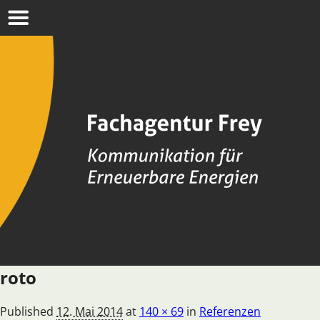
nav
roto
Published
12. Mai 2014
at
140 × 69
in
Referenzen