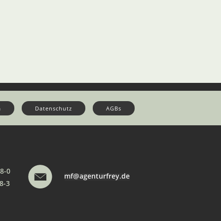
m
Datenschutz
AGBs
78-0
78-3